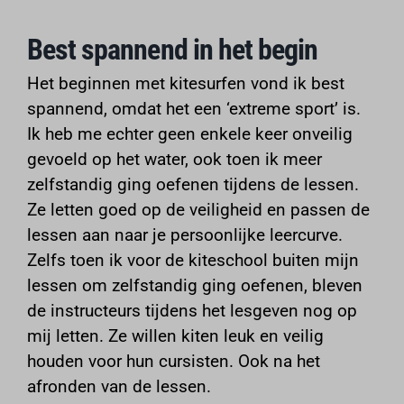
www.google.it
Best spannend in het begin
www.google.lu
www.google.nl
Het beginnen met kitesurfen vond ik best
www.google.pt
spannend, omdat het een ‘extreme sport’ is.
www.google.se
Ik heb me echter geen enkele keer onveilig
www.google.sk
gevoeld op het water, ook toen ik meer
www.gstatic.com
zelfstandig ging oefenen tijdens de lessen.
Ze letten goed op de veiligheid en passen de
lessen aan naar je persoonlijke leercurve.
Zelfs toen ik voor de kiteschool buiten mijn
lessen om zelfstandig ging oefenen, bleven
de instructeurs tijdens het lesgeven nog op
mij letten. Ze willen kiten leuk en veilig
houden voor hun cursisten. Ook na het
afronden van de lessen.