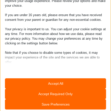
improve your usage experience. Please review your options and make
your choice.
If you are under 16 years old, please ensure that you have received
consent from your parent or guardian for any non-essential cookies.
Mega ervaring!
Your privacy is important to us. You can adjust your cookie settings at
any time. For more information about how we use data, please read
Duidelijke uitleg van de instructeur (Klaas)
our privacy policy. You may change your preferences at any time by
clicking on the settings button below.
waarin enthousiasme en serieus goed
gecombineerd werden (veiligheid stond
Note that if you choose to disable some types of cookies, it may
impact your experience of the site and the services we are able to
voorop). Iedereen is evenredig aan de beurt
offer.
gekomen en heeft goede stappen gemaakt in
de voortgang. Er werd van kite gewisseld
Essential
(grotere ivm zakken vd wind) en de
Essential cookies and services enable basic functions and are
Accept All
necessary for the proper functioning of the website. These cookies
afstemming met de andere instructeurs was
and services do not require user permission according to GDPR.
goed.
Accept Required Only
Show details
Analytics
Save Preferences
CookieConsent
Statistics cookies collect usage information, enabling us to gain
insights into how our visitors interact with our website.