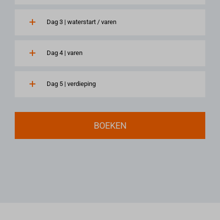
firebaseinstallations.googleapis.com
Dag 3 | waterstart / varen
firebaseremoteconfig.googleapis.com
form.jotformeu.com
Dag 4 | varen
form.jotformpro.com
i.vimeocdn.com
i.ytimg.com
Dag 5 | verdieping
nl.windfinder.com
phosphor.utils.elfsightcdn.com
BOEKEN
static.elfsight.com
storage.elfsight.com
www.feedbackcompany.com
www.google.at
www.google.be
www.google.ch
www.google.co.il