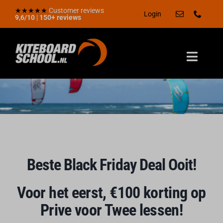
Skip
★★★★★
Customer reviews
Login
9,6/10
|
150+ reviews
to
content
Toggle
Naviga
Zomerdeal
Home
Aanbod
Kadobon
Beste Black Friday Deal Ooit!
Locaties
Voor het eerst, €100 korting op
Over ons
Prive voor Twee lessen!
Kennisbank