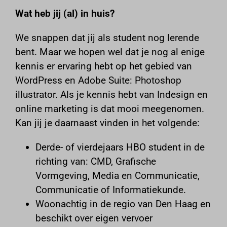
sessionId
mp_*_mixpanel
Marketing services are used by third-party advertisers or publishers
Wat heb jij (al) in huis?
to display personalized ads. They do this by tracking visitors
tz
_ga
across websites.
wordpress_logged_in_*
_gac_ua-*
Show details
We snappen dat jij als student nog lerende
wordpress_test_cookie
_gat_gtag_ua_*
Media
bent. Maar we hopen wel dat je nog al enige
SID
These cookies and services are necessary to display certain media
wp-settings-*
_ga_*
kennis er ervaring hebt op het gebied van
elements, such as embedded videos, maps, social media posts,
_fbc
wp-settings-time-*
_gid
WordPress en Adobe Suite: Photoshop
etc.
_fbp
Show details
wp_lang
analytics.google.com
illustrator. Als je kennis hebt van Indesign en
_gcl_au
Other services
_gat_ua-*
online marketing is dat mooi meegenomen.
region1.analytics.google.com
cdn.leanlibrary.app
This category includes all cookies, domains, and services that do
_gcl_aw
_lscache_vary
Kan jij je daarnaast vinden in het volgende:
region1.google-analytics.com
not fall into the other specified categories or have not been
fonts.googleapis.com
_gcl_gs
explicitly categorized.
kiteboardschool.nl
stats.g.doubleclick.net
fonts.gstatic.com
Derde- of vierdejaars HBO student in de
Show details
connect.facebook.net
www.kiteboardschool.nl
www.google-analytics.com
maps.googleapis.com
richting van: CMD, Grafische
googleads.g.doubleclick.net
www.googletagmanager.com
*_mode
maps.gstatic.com
Vormgeving, Media en Communicatie,
pagead2.googlesyndication.com
amp_*
Communicatie of Informatiekunde.
player.vimeo.com
www.googleadservices.com
fontsCssCache
Woonachtig in de regio van Den Haag en
secure.gravatar.com
i18next
beschikt over eigen vervoer
www.facebook.com