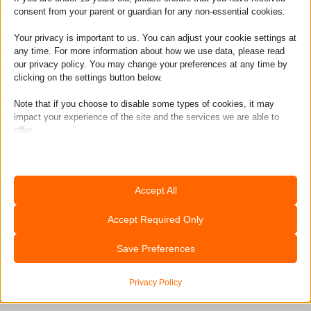
Wat je gaat doen en leren
consent from your parent or guardian for any non-essential cookies.
Your privacy is important to us. You can adjust your cookie settings at
Je doet je stage dus bij de
any time. For more information about how we use data, please read
Kiteboardschool.nl
, maar Modern Media Hub
our privacy policy. You may change your preferences at any time by
clicking on the settings button below.
begeleidt je op inhoudelijk vlak. Doel van de
stage is natuurlijk dat je hier gaat leren, maar
Note that if you choose to disable some types of cookies, it may
impact your experience of the site and the services we are able to
dat niet alleen. Je mag ook meebouwen aan
offer.
het succes van ons bedrijf. Dit doe je door
onze onze website en webshop next level te
Essential
krijgen. Je zal front- en back end
Essential cookies and services enable basic functions and are
Accept All
necessary for the proper functioning of the website. These cookies
werkzaamheden verrichten en
and services do not require user permission according to GDPR.
verantwoordelijk zijn voor conversie
Accept Required Only
Show details
optimalisatie (CRO). en Search Engine
Analytics
Save Preferences
CookieConsent
Statistics cookies collect usage information, enabling us to gain
Optimization (SEO). Zie jij nog andere kansen
insights into how our visitors interact with our website.
of projecten liggen? Dan krijg jij de ruimte om
mhcookie
Privacy Policy
Show details
hier ook mee aan de slag te gaan.
PHPSESSID
Marketing