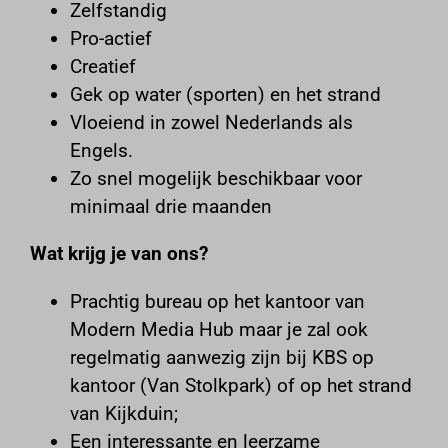
MicrosoftApplicationsTelemetryDeviceId
Zelfstandig
www.google.com
MicrosoftApplicationsTelemetryFirstLaunchTime
Pro-actief
www.youtube.com
perf_*
Creatief
popupShow
Gek op water (sporten) en het strand
Vloeiend in zowel Nederlands als
SL_GWPT_Show_Hide_tmp
Engels.
SSID
Zo snel mogelijk beschikbaar voor
ssm_au_c
minimaal drie maanden
tawk_*
_dd_s
Wat krijg je van ons?
__tawkuuid
app.vikingbookings.com
Prachtig bureau op het kantoor van
apps.rokt.com
Modern Media Hub maar je zal ook
boekingssysteem.kiteboardschool.nl
regelmatig aanwezig zijn bij KBS op
core.service.elfsight.com
kantoor (Van Stolkpark) of op het strand
firebaseinstallations.googleapis.com
van Kijkduin;
Een interessante en leerzame
firebaseremoteconfig.googleapis.com