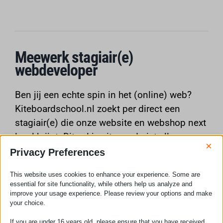
Meewerk stagiair(e)
webdeveloper
Ben jij een echte spin in het (online) web?
Kiteboardschool.nl
zoekt per direct een
stagiair(e) die onze website en webshop next
level krijgt. Dit zal je uiteraard niet alleen
×
doen. Je krijgt hier namelijk begeleiding in
Privacy Preferences
van onze Haagse partner,
Modern Media Hub
.
This website uses cookies to enhance your experience. Some are
Ben jij daarnaast een kitesurfer of wil je dit
essential for site functionality, while others help us analyze and
dolgraag graag leren? Check of deze stage
improve your usage experience. Please review your options and make
your choice.
iets is voor jou!
If you are under 16 years old, please ensure that you have received