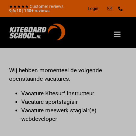
Skip
★★★★★
Customer reviews
Login
9,6/10
|
150+ reviews
to
content
Toggle
Naviga
Zomerdeal
Home
Wij hebben momenteel de volgende
openstaande vacatures:
Aanbod
Kadobon
Vacature Kitesurf Instructeur
Vacature sportstagiair
Locaties
Vacature meewerk stagiair(e)
Over ons
webdeveloper
Kennisbank