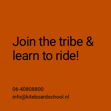
www.google.nl
www.google.pt
www.google.se
www.google.sk
www.gstatic.com
Join the tribe &
learn to ride!
06-40808800
info@kiteboardschool.nl