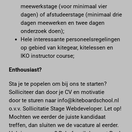
meewerkstage (voor minimaal vier
form.jotformeu.com
dagen) of afstudeerstage (minimaal drie
form.jotformpro.com
dagen meewerken en twee dagen
i.vimeocdn.com
onderzoek doen);
i.ytimg.com
Hele interessante personeelsregelingen
nl.windfinder.com
op gebied van kitegear, kitelessen en
phosphor.utils.elfsightcdn.com
IKO instructor course;
static.elfsight.com
storage.elfsight.com
Enthousiast?
www.feedbackcompany.com
www.google.at
Sta je te popelen om bij ons te starten?
Solliciteer dan door je CV en motivatie
www.google.be
door te sturen naar
info@kiteboardschool.nl
www.google.ch
o.v.v. Sollicitatie Stage Webdeveloper. Let op!
www.google.co.il
Mochten we eerder de juiste kandidaat
www.google.co.ma
treffen, dan sluiten we de vacature al eerder.
www.google.co.th