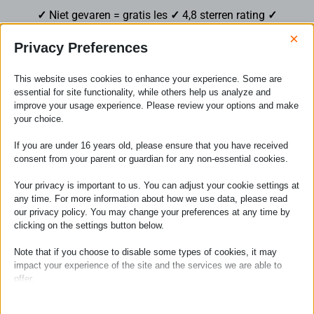
✓
Niet gevaren = gratis les
✓
4,8 sterren rating
✓
Herplan je les tot 2 dagen ervoor
✓
×
Privacy Preferences
This website uses cookies to enhance your experience. Some are
essential for site functionality, while others help us analyze and
improve your usage experience. Please review your options and make
your choice.
If you are under 16 years old, please ensure that you have received
Extra informatie over je
consent from your parent or guardian for any non-essential cookies.
lessen
Your privacy is important to us. You can adjust your cookie settings at
any time. For more information about how we use data, please read
our privacy policy. You may change your preferences at any time by
clicking on the settings button below.
Snelle leerling?
Note that if you choose to disable some types of cookies, it may
impact your experience of the site and the services we are able to
offer.
Snelle leerling of eerder Kitesurfles
Essential