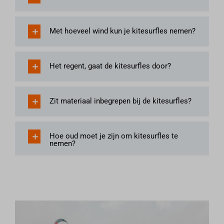
www.feedbackcompany.com
www.google.at
Met hoeveel wind kun je kitesurfles nemen?
www.google.be
www.google.ch
www.google.co.il
Het regent, gaat de kitesurfles door?
www.google.co.ma
www.google.co.th
Zit materiaal inbegrepen bij de kitesurfles?
www.google.co.tz
www.google.co.uk
Hoe oud moet je zijn om kitesurfles te
www.google.co.za
nemen?
www.google.com.br
www.google.com.eg
www.google.com.mt
www.google.com.pa
www.google.com.sg
www.google.com.vn