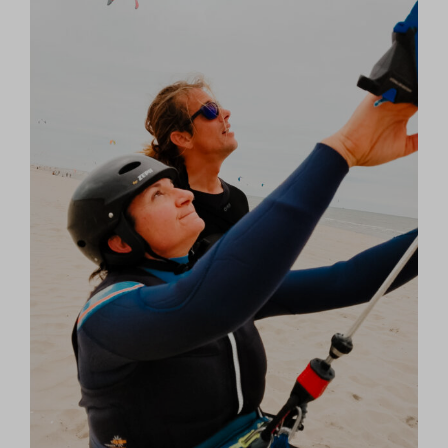
www.google.de
www.google.es
www.google.fr
www.google.gr
www.google.ie
www.google.it
www.google.lu
www.google.nl
www.google.pt
www.google.se
www.google.sk
www.gstatic.com