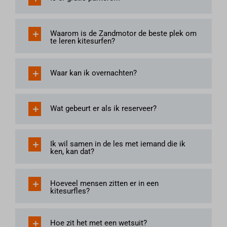
__tawkuuid
app.vikingbookings.com
Waarom is de Zandmotor de beste plek om
te leren kitesurfen?
apps.rokt.com
boekingssysteem.kiteboardschool.nl
core.service.elfsight.com
Waar kan ik overnachten?
firebaseinstallations.googleapis.com
firebaseremoteconfig.googleapis.com
Wat gebeurt er als ik reserveer?
form.jotformeu.com
form.jotformpro.com
Ik wil samen in de les met iemand die ik
i.vimeocdn.com
ken, kan dat?
i.ytimg.com
nl.windfinder.com
Hoeveel mensen zitten er in een
phosphor.utils.elfsightcdn.com
kitesurfles?
static.elfsight.com
storage.elfsight.com
Hoe zit het met een wetsuit?